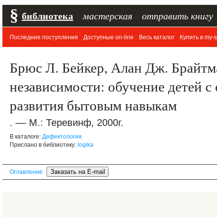
§
библиотека
–
мастерская
–
отправить книгу
Последние поступления
Доступные on-line
Весь каталог
Купить в my-s
Брюс Л. Бейкер, Алан Дж. Брайтм
независимости: обучение детей с
развития бытовым навыкам
. –– М.: Теревинф, 2000г.
В каталоге:
Дефектология
Прислано в библиотеку:
logika
Оглавление