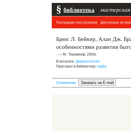
§
библиотека
–
мастерская
Последние поступления
Доступные on-line
Брюс Л. Бейкер, Алан Дж. Бр
особенностями развития быт
. –– М.: Теревинф, 2000г.
В каталоге:
Дефектология
Прислано в библиотеку:
logika
Оглавление