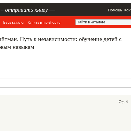
–
отправить книгу
—
Помощь
Кон
Весь каталог
Купить в my-shop.ru
айтман. Путь к независимости: обучение детей с
овым навыкам
Стр. 5