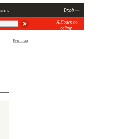
Вход —
такты
Я.Поиск по
сайту
Реклама