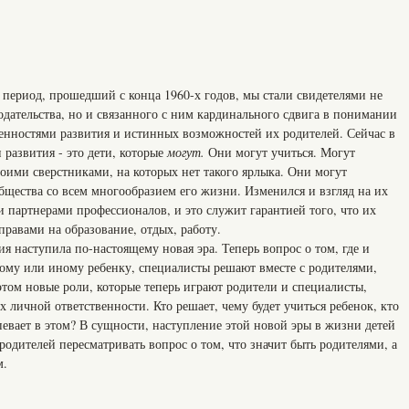
 период, прошедший с конца 1960-х годов, мы стали свидетелями не
одательства, но и связанного с ним кардинального сдвига в понимании
енностями развития и истинных возможностей их родителей. Сейчас в
 развития - это дети, которые
могут.
Они могут учиться. Могут
оими сверстниками, на которых нет такого ярлыка. Они могут
бщества со всем многообразием его жизни. Изменился и взгляд на их
 партнерами профессионалов, и это служит гарантией того, что их
правами на образование, отдых, работу.
ия наступила по-настоящему новая эра. Теперь вопрос о том, где и
тому или иному ребенку, специалисты решают вместе с родителями,
том новые роли, которые теперь играют родители и специалисты,
х личной ответственности. Кто решает, чему будет учиться ребенок, кто
спевает в этом? В сущности, наступление этой новой эры в жизни детей
родителей пересматривать вопрос о том, что значит быть родителями, а
м.