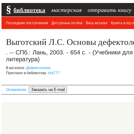
§
библиотека
–
мастерская
–
отправить книгу
Последние поступления
Доступные on-line
Весь каталог
Купить в my-s
Выготский Л.С. Основы дефектол
. -- СПб.: Лань, 2003. - 654 с. - (Учебники д
литература)
В каталоге:
Дефектология
Прислано в библиотеку:
rick777
Оглавление