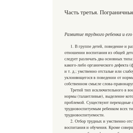
Часть третья. Пограничны
Развитие трудного ребенка и его
1. В группе детей, поведение и р
отношении воспитания из общей детск
следует различать два основных типа
какого-либо органического дефекта (
и т. д.; умственно отсталые или слаб
уклоняющегося в поведении от нормы
собственном смысле слова-правонаруш
Третий тип исключительного в во
нормы (талантливые), выделение кото
проблемой. Существуют переходные 
трудновоспитуемым ребенком всех т
трудновоспитуемости.
2. Отбор трудных и умственно отс
воспитания и обучения. Кроме совер