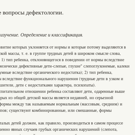
е вопросы дефектологии.
 изучение. Определение и классификация.
азвитие которых уклоняется от нормы и которые потому выделяются в
ой массы, т. е. в группе трудных детей в широком смысле слова,
: 1) тип ребенка, отклоняющегося в поведении от нормы вследствие
физически дефективные дети-слепые, глухие" слепоглухонемые, калеки
оумные вследствие органического недостатка); 2) тип ребенка,
 вследствие функционального нарушения (трудные дети в узком и
ители, дети с недостатками характера, психопаты).
спитательном отношении ребенка составляют дети, одаренные выше
рых из общей детской массы является недавней, но серьезной
формы между так называемым нормальным (массовым, средним) и
ипов; существуют комбинированные, или смешанные, формы
талых детей должен, как правило, производиться в самом процессе
шенно явных случаев грубых органических нарушений (слепота,