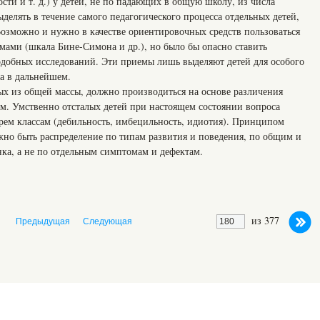
ти и т. д.) у детей, не по падающих в общую школу, из числа
ыделять в течение самого педагогического процесса отдельных детей,
озможно и нужно в качестве ориентировочных средств пользоваться
ами (шкала Бине-Симона и др.), но было бы опасно ставить
одобных исследований. Эти приемы лишь выделяют детей для особого
а в дальнейшем.
ных из общей массы, должно производиться на основе различения
. Умственно отсталых детей при настоящем состоянии вопроса
трем классам (дебильность, имбецильность, идиотия). Принципом
жно быть распределение по типам развития и поведения, по общим и
ка, а не по отдельным симптомам и дефектам.
из 377
Предыдущая
Следующая