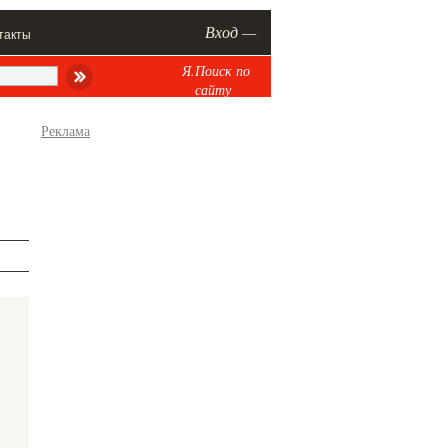
Вход —
такты
Я.Поиск по
сайту
Реклама