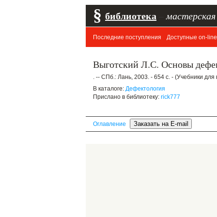
§
библиотека
–
мастерская
Последние поступления
Доступные on-line
Выготский Л.С. Основы дефе
. -- СПб.: Лань, 2003. - 654 с. - (Учебники д
В каталоге:
Дефектология
Прислано в библиотеку:
rick777
Оглавление