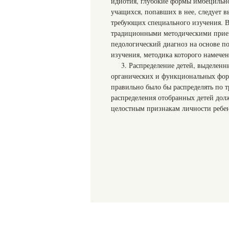
идиотия, глубокие формы имбецильнос
учащихся, попавших в нее, следует в
требующих специального изучения. В
традиционными методическими прием
педологический диагноз на основе п
изучения, методика которого намечен
3. Распределение детей, выделен
органических и функциональных форм
правильно было бы распределять по 
распределения отобранных детей дол
целостным признакам личности ребен