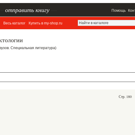
–
отправить книгу
—
Помощь
Кон
Весь каталог
Купить в my-shop.ru
ктологии
ля вузов. Специальная литература)
Стр. 180