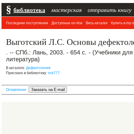
§
библиотека
–
мастерская
–
отправить книгу
Последние поступления
Доступные on-line
Весь каталог
Купить в my-s
Выготский Л.С. Основы дефектол
. -- СПб.: Лань, 2003. - 654 с. - (Учебники д
литература)
В каталоге:
Дефектология
Прислано в библиотеку:
rick777
Оглавление