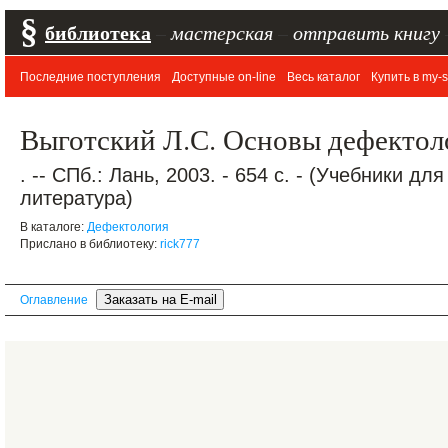
§
библиотека
–
мастерская
–
отправить книгу
Последние поступления
Доступные on-line
Весь каталог
Купить в my-s
Выготский Л.С. Основы дефектол
. -- СПб.: Лань, 2003. - 654 с. - (Учебники д
литература)
В каталоге:
Дефектология
Прислано в библиотеку:
rick777
Оглавление