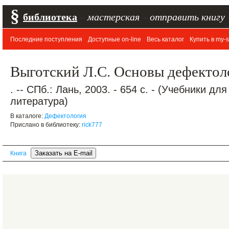
§
библиотека
–
мастерская
–
отправить книгу
Последние поступления
Доступные on-line
Весь каталог
Купить в my-s
Выготский Л.С. Основы дефектол
. -- СПб.: Лань, 2003. - 654 с. - (Учебники д
литература)
В каталоге:
Дефектология
Прислано в библиотеку:
rick777
Книга