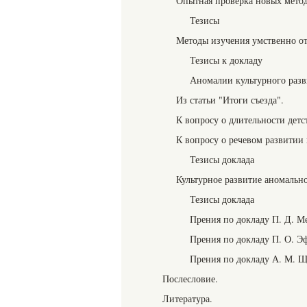
Опытная проверка новых метод
Тезисы
Методы изучения умственно от
Тезисы к докладу
Аномалии культурного разв
Из статьи "Итоги съезда".
К вопросу о длительности детс
К вопросу о речевом развитии 
Тезисы доклада
Культурное развитие аномальн
Тезисы доклада
Прения по докладу П. Д. М
Прения по докладу П. О. Э
Прения по докладу А. М. 
Послесловие.
Литература.