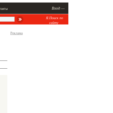
Вход —
такты
Я.Поиск по
сайту
Реклама