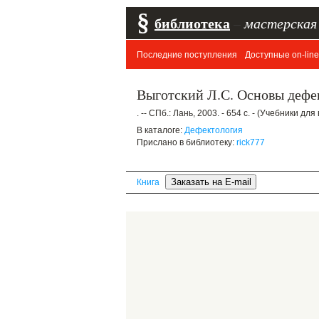
§
библиотека
–
мастерская
Последние поступления
Доступные on-line
Выготский Л.С. Основы дефе
. -- СПб.: Лань, 2003. - 654 с. - (Учебники д
В каталоге:
Дефектология
Прислано в библиотеку:
rick777
Книга