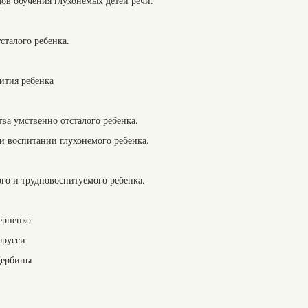
ов обучения глухонемых детей речи.
сталого ребенка.
ития ребенка
тва умственно отсталого ребенка.
и воспитании глухонемого ребенка.
ого и трудновоспитуемого ребенка.
ерненко
фрусси
Щербины