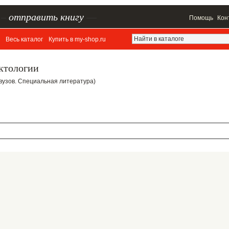
–
отправить книгу
—
Помощь
Кон
Весь каталог
Купить в my-shop.ru
ктологии
ля вузов. Специальная литература)