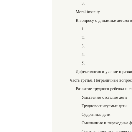
3.
Moral insanity
К вопросу о динамике детского
1.
2.
3.
4.
5.
Дефектология и учение о разв
Часть третья. Пограничные вопро
Развитие трудного ребенка и е
Умственно отсталые дети
Трудновоспитуемые дети
Одаренные дети
Смешанные и переходные 
Организационные вопросы