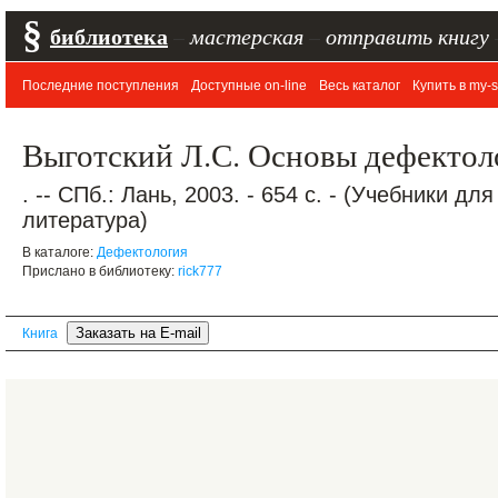
§
библиотека
–
мастерская
–
отправить книгу
Последние поступления
Доступные on-line
Весь каталог
Купить в my-s
Выготский Л.С. Основы дефектол
. -- СПб.: Лань, 2003. - 654 с. - (Учебники д
литература)
В каталоге:
Дефектология
Прислано в библиотеку:
rick777
Книга