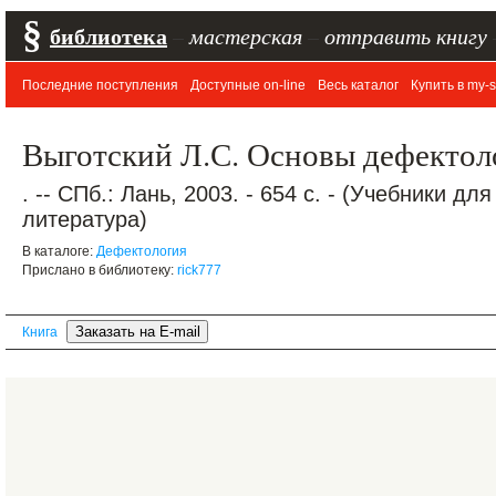
§
библиотека
–
мастерская
–
отправить книгу
Последние поступления
Доступные on-line
Весь каталог
Купить в my-s
Выготский Л.С. Основы дефектол
. -- СПб.: Лань, 2003. - 654 с. - (Учебники д
литература)
В каталоге:
Дефектология
Прислано в библиотеку:
rick777
Книга