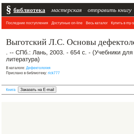
§
библиотека
–
мастерская
–
отправить книгу
Последние поступления
Доступные on-line
Весь каталог
Купить в my-s
Выготский Л.С. Основы дефектол
. -- СПб.: Лань, 2003. - 654 с. - (Учебники д
литература)
В каталоге:
Дефектология
Прислано в библиотеку:
rick777
Книга