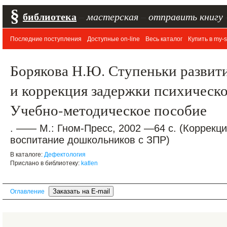
§
библиотека
–
мастерская
–
отправить книгу
Последние поступления
Доступные on-line
Весь каталог
Купить в my-s
Борякова Н.Ю. Ступеньки развити
и коррекция задержки психическог
Учебно-методическое пособие
. —— М.: Гном-Пресс, 2002 —64 с. (Коррекц
воспитание дошкольников с ЗПР)
В каталоге:
Дефектология
Прислано в библиотеку:
katlen
Оглавление