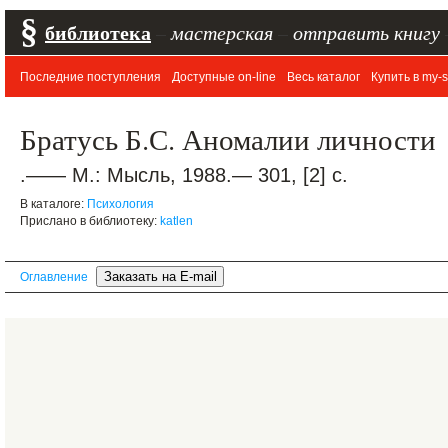
§
библиотека
–
мастерская
–
отправить книгу
Последние поступления
Доступные on-line
Весь каталог
Купить в my-s
Братусь Б.С. Аномалии личности
.—— М.: Мысль, 1988.— 301, [2] с.
В каталоге:
Психология
Прислано в библиотеку:
katlen
Оглавление