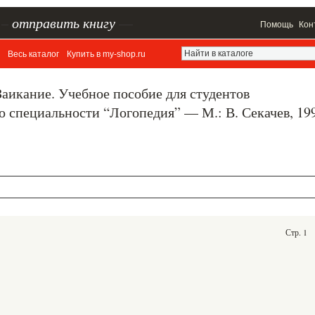
–
отправить книгу
—
Помощь
Кон
Весь каталог
Купить в my-shop.ru
 Заикание. Учебное пособие для студентов
о специальности “Логопедия” — М.: В. Секачев, 19
Стр. 1