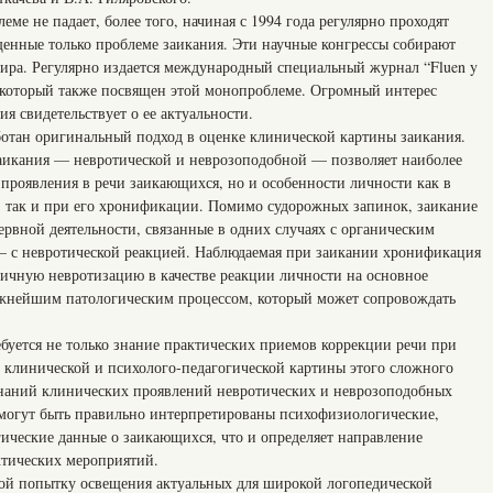
еме не падает, более того, начиная с 1994 года регулярно проходят
нные только проблеме заикания. Эти научные конгрессы собирают
мира. Регулярно издается международный специальный журнал “Fluen y
, который также посвящен этой монопроблеме. Огромный интерес
я свидетельствует о ее актуальности.
ботан оригинальный подход в оценке клинической картины заикания.
аикания — невротической и неврозоподобной — позволяет наиболее
 проявления в речи заикающихся, но и особенности личности как в
, так и при его хронификации. Помимо судорожных запинок, заикание
рвной деятельности, связанные в одних случаях с органическим
— с невротической реакцией. Наблюдаемая при заикании хронификация
ричную невротизацию в качестве реакции личности на основное
ложнейшим патологическим процессом, который может сопровождать
ебуется не только знание практических приемов коррекции речи при
 клинической и психолого-педагогической картины этого сложного
 знаний клинических проявлений невротических и неврозоподобных
 могут быть правильно интерпретированы психофизиологические,
гические данные о заикающихся, что и определяет направление
ктических мероприятий.
бой попытку освещения актуальных для широкой логопедической