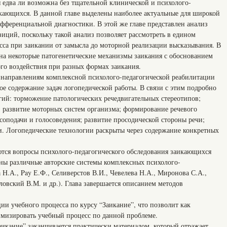
 едва ли возможна без тщательной клинической и психолого-
ающихся. В данной главе выделены наиболее актуальные для широкой
фференциальной диагностики. В этой же главе представлен анализ
иций, поскольку такой анализ позволяет рассмотреть в едином
сса при заикании от замысла до моторной реализации высказывания. В
 на некоторые патогенетические механизмы заикания с обоснованием
о воздействия при разных формах заикания.
 направлениям комплексной психолого-педагогической реабилитации
е содержание задач логопедической работы. В связи с этим подробно
гий: торможение патологических речедвигательных стереотипов;
; развитие моторных систем организма; формирование речевого
соподачи и голосоведения; развитие просодической стороны речи;
. Логопедические технологии раскрыты через содержание конкретных
ются вопросы психолого-педагогического обследования заикающихся
ены различные авторские системы комплексных психолого-
 Н.А., Pay Е.Ф., Селиверстов В.И., Чевелева Н.А., Миронова С.А.,
овский В.М. и др.). Глава завершается описанием методов
ии учебного процесса по курсу “Заикание”, что позволит как
тимизировать учебный процесс по данной проблеме.
аикание” заканчивается практически материалом, который отражает