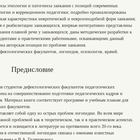
осы этиологии и патогенеза заикания с позиций современных
логии и коррекционнон педагогики; подробно проанализированы
ская характеристики невротической и неврозоподобной форм заикания;
я о реабилитации заикающихся, впервые интегративно представлены
ания плавной речи у заикающихся; даны методические разработки к
студентами и практическими работниками, осваивающими данный
ена авторская позиция по проблеме заикания.
ефектологических факультетов, логопедов, психологов, врачей.
Предисловие
я студентов дефектологических факультетов педагогических
лена на совершенствование подготовки педагогических кадров и
. Материал книги соответствует программе и учебным планам для
их факультетов.
тавляет собой одну из острых проблем логопедии. Во всем мире
ожной проблемой как в теоретическом, так и в практическом аспектах.
тся и освещается в литературе на протяжении всего 20-го века.
ия в отечественной логопедии связана с именами известных
ткачева и В.А. Гиляровского.