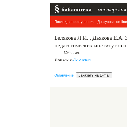
§
библиотека
–
мастерская
Последние поступления
Доступные on-line
Белякова Л.И. , Дьякова Е.А.
педагогических институтов п
. —— 304 с.: ил.
В каталоге:
Логопедия
Оглавление