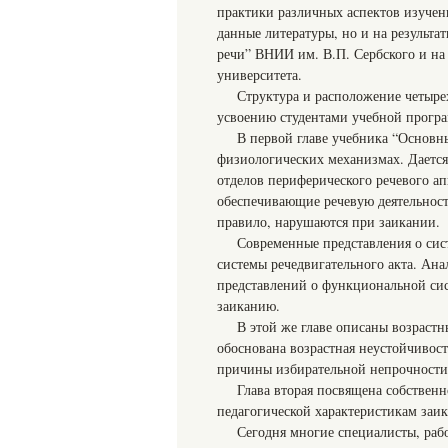
практики различных аспектов изучен
данные литературы, но и на результ
речи” ВНИИ им. В.П. Сербского и на
университета.
Структура и расположение четырех
усвоению студентами учебной програ
В первой главе учебника “Основн
физиологических механизмах. Дается
отделов периферического речевого а
обеспечивающие речевую деятельность
правило, нарушаются при заикании.
Современные представления о си
системы речедвигательного акта. Ана
представлений о функциональной сист
заиканию.
В этой же главе описаны возраст
обоснована возрастная неустойчивост
причины избирательной непрочности
Глава вторая посвящена собствен
педагогической характеристикам заи
Сегодня многие специалисты, рабо