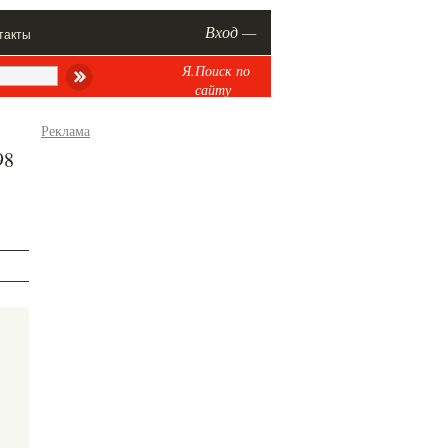
Вход —
такты
Я.Поиск по
сайту
Реклама
98