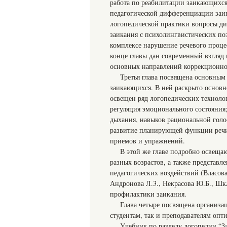
работа по реабилитации заикающихся
педагогической дифференциации заик
логопедической практики вопросы ди
заикания с психолингвистических поз
комплексе нарушение речевого проце
конце главы дан современный взгляд
основных направлений коррекционног
Третья глава посвящена основным
заикающихся. В ней раскрыто основно
освещен ряд логопедических техноло
регуляция эмоционального состояния
дыхания, навыков рациональной голо
развитие планирующей функции речи
приемов и упражнений.
В этой же главе подробно освеща
разных возрастов, а также представл
педагогических воздействий (Власова
Андронова Л.3., Некрасова Ю.Б., Шкл
профилактики заикания.
Глава четыре посвящена организац
студентам, так и преподавателям оп
Учебник по разделу логопедии “З