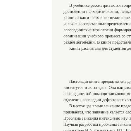
В учебнике рассматриваются вопр
достижении психофизиологии, психо
клиническая и психолого-педагогиче
изложены современные представлени
логопедические технологии формиров
оргаиизации учебного процесса со 
раздел логопедии. В книге представл
Книга рассчитана для студентов д
Настоящая книга предназначена дл
институтов и логопедов. Она направ
логопедической помощи заикающимся
отделения логопедии дефектологическ
В настоящее время заикание предс
признается, что заикание является сл
Проблема заикания интенсивно изучае
Научная разработка проблемы заикан
психиатров И.А. Сикорского, Н.Г. Не