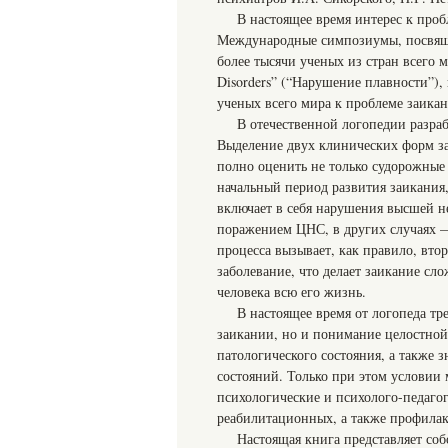
В настоящее время интерес к пробл
Международные симпозиумы, посвяще
более тысячи ученых из стран всего 
Disorders” (“Нарушение плавности”)
ученых всего мира к проблеме заикани
В отечественной логопедии разра
Выделение двух клинических форм з
полно оценить не только судорожные
начальный период развития заикания
включает в себя нарушения высшей не
поражением ЦНС, в других случаях 
процесса вызывает, как правило, вто
заболевание, что делает заикание с
человека всю его жизнь.
В настоящее время от логопеда тр
заикании, но и понимание целостной
патологического состояния, а также
состояний. Только при этом условии
психологические и психолого-педаго
реабилитационных, а также профила
Настоящая книга представляет со