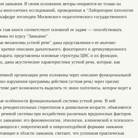
ия заикания. В своем изложении авторы опираются не только на
аты многолетних исследований, проведенных в “Лаборатории патологии
 кафедре логопедии Московского педагогического государственного
 глав книги соответствует основной ее задаче — способствовать
ммы по курсу “Заикание”.
ые механизмы устной речи” даны представления о ее анатомо-
 краткое описание дыхательного, фонаторного и артикуляционного
ппарата; представлены основные структуры ЦНС и их функции,
; даны акустические характеристики устной речи, которые, как
стемной организации речи изложены через описание функциональной
лиз нарушения программы действия (устная речь) через призму
еме дает возможность выделить то звено патогенеза, которое ведет к
ные особенности функциональной системы устной речи. В ней
ь речедвигательных стереотипов в дошкольном возрасте, объясняются
 речевой системы при воздействии различных вредоносных факторов.
но заиканию: его феноменологии, этиологии, клинической и психолого-
кающихся с невротической и неврозоподобной формами заикания.
тающие в области заикания, считают, что успешная практическая