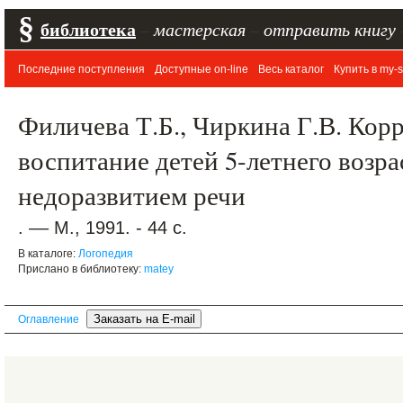
§
библиотека
–
мастерская
–
отправить книгу
Последние поступления
Доступные on-line
Весь каталог
Купить в my-s
Филичева Т.Б., Чиркина Г.В. Кор
воспитание детей 5-летнего возр
недоразвитием речи
. –– М., 1991. - 44 с.
В каталоге:
Логопедия
Прислано в библиотеку:
matey
Оглавление