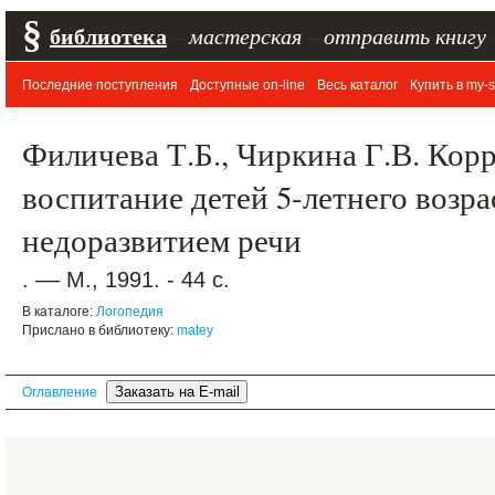
§
библиотека
–
мастерская
–
отправить книгу
Последние поступления
Доступные on-line
Весь каталог
Купить в my-s
Филичева Т.Б., Чиркина Г.В. Кор
воспитание детей 5-летнего возр
недоразвитием речи
. –– М., 1991. - 44 с.
В каталоге:
Логопедия
Прислано в библиотеку:
matey
Оглавление