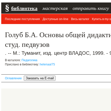
§
библиотека
–
мастерская
–
отправить книгу
Последние поступления
Доступные on-line
Весь каталог
Купить в my-s
Голуб Б.А. Основы общей дидакти
студ. педвузов
. -- М.: Туманит, изд. центр ВЛАДОС, 1999. - 
В каталоге:
Педагогика
Прислано в библиотеку:
helenaal75
Оглавление