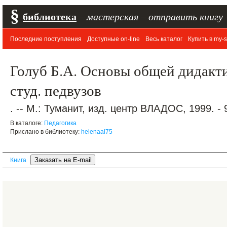
§
библиотека
–
мастерская
–
отправить книгу
Последние поступления
Доступные on-line
Весь каталог
Купить в my-s
Голуб Б.А. Основы общей дидакти
студ. педвузов
. -- М.: Туманит, изд. центр ВЛАДОС, 1999. - 
В каталоге:
Педагогика
Прислано в библиотеку:
helenaal75
Книга