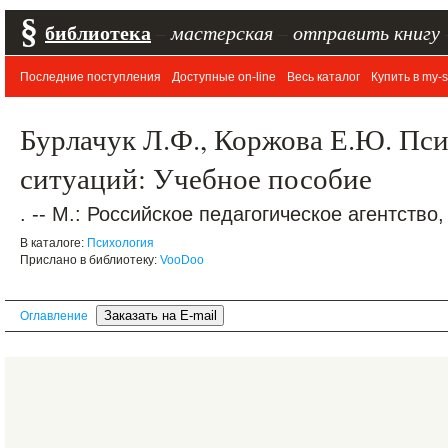
§
библиотека
–
мастерская
–
отправить книгу
Последние поступления
Доступные on-line
Весь каталог
Купить в my-s
Бурлачук Л.Ф., Коржова Е.Ю. Пс
ситуаций: Учебное пособие
. -- М.: Российское педагогическое агентство, 
В каталоге:
Психология
Прислано в библиотеку:
VooDoo
Оглавление