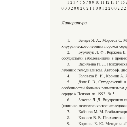
1 2 3 4 5 6 7 8 9 10 11 12 13 14 15 а
0 0 0 2 0 0 2 0 2 1 1 0 0 1 2 2 0 0 2 2 2
Литература
1. Бендет Я. А., Морозов С. М.
хирургического лечения пороков сердц
2. Бурлачук Л. Ф., Коржова Е. 
сосудистыми заболеваниями в процесс
3. Васильева И. Л. Психическая
лечению гемодиализом. Автореф. дис. 
4. Головаха Е. И., Кроник А. А.
5. Дзяк Г. В., Суходольский А.
особенностей больных ревматизмом д
сердце // Психол. ж. 1992. № 5.
6. Закеева Л. Д. Внутренняя ка
(клинико-психологическое исследование
7. Кабанов М. М. Реабилитация 
8. Ковалев В. В. Психические н
9. Коржова Е. Ю. Методика «Пс