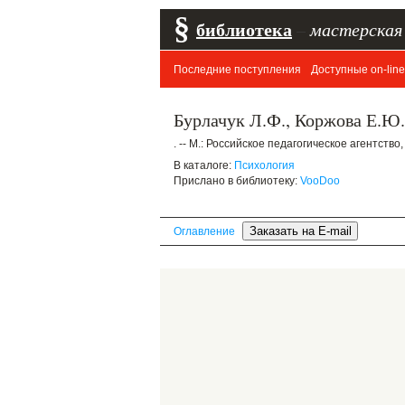
§
библиотека
–
мастерская
Последние поступления
Доступные on-line
Бурлачук Л.Ф., Коржова Е.Ю
. -- М.: Российское педагогическое агентство, 
В каталоге:
Психология
Прислано в библиотеку:
VooDoo
Оглавление