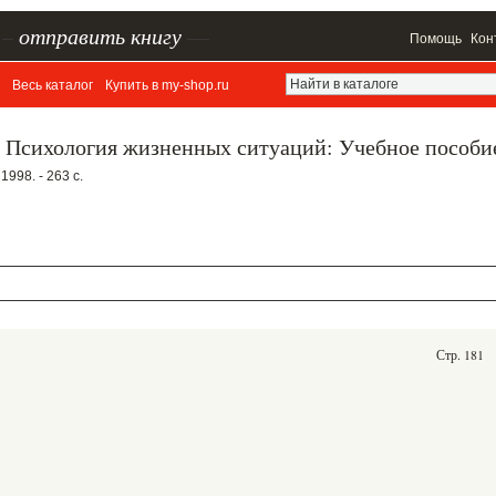
–
отправить книгу
—
Помощь
Кон
Весь каталог
Купить в my-shop.ru
. Психология жизненных ситуаций: Учебное пособи
1998. - 263 с.
Стр. 181