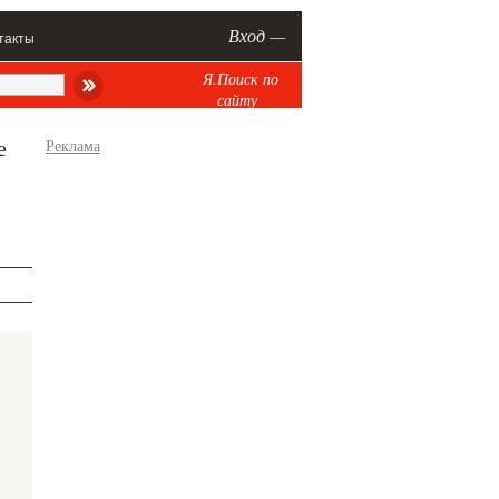
Вход —
такты
Я.Поиск по
сайту
е
Реклама