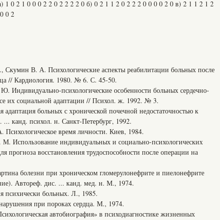
) 1 0 2 1 0 0 0 2 2 0 2 2 2 2 0 б) 0 2 1 1 2 0 2 2 2 0 0 0 0 2 0 в) 2 1 1 2 1 2
 0 0 2
, Скумин В. А. Психологические аспекты реабилитации больных после
а // Кардиология. 1980. № 6. С. 45-50.
Ю. Индивидуально-психологические особенности больных сердечно-
е их социальной адаптации // Психол. ж. 1992. № 3.
 адаптация больных с хронической почечной недостаточностью к
... канд. психол. н. Санкт-Петербург, 1992.
 Психологическое время личности. Киев, 1984.
 М. Использование индивидуальных и социально-психологических
ля прогноза восстановления трудоспособности после операции на
ртина болезни при хроническом гломерулонефрите и пиелонефрите
). Автореф. дис. ... канд. мед. н. М., 1974.
психически больных. Л., 1985.
арушения при пороках сердца. М., 1974.
ихологическая автобиография» в психодиагностике жизненных