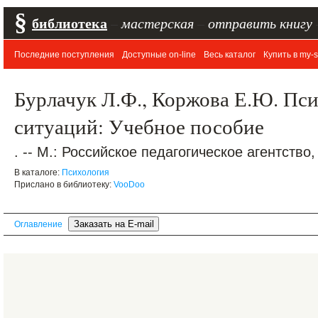
§
библиотека
–
мастерская
–
отправить книгу
Последние поступления
Доступные on-line
Весь каталог
Купить в my-s
Бурлачук Л.Ф., Коржова Е.Ю. Пс
ситуаций: Учебное пособие
. -- М.: Российское педагогическое агентство, 
В каталоге:
Психология
Прислано в библиотеку:
VooDoo
Оглавление