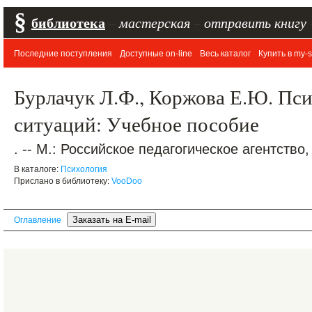
§
библиотека
–
мастерская
–
отправить книгу
Последние поступления
Доступные on-line
Весь каталог
Купить в my-s
Бурлачук Л.Ф., Коржова Е.Ю. Пс
ситуаций: Учебное пособие
. -- М.: Российское педагогическое агентство, 
В каталоге:
Психология
Прислано в библиотеку:
VooDoo
Оглавление