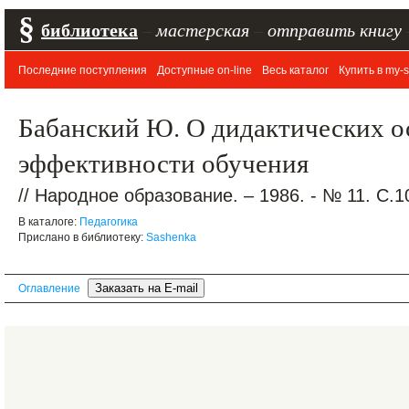
§
библиотека
–
мастерская
–
отправить книгу
Последние поступления
Доступные on-line
Весь каталог
Купить в my-s
Бабанский Ю. О дидактических 
эффективности обучения
// Народное образование. – 1986. - № 11. С.1
В каталоге:
Педагогика
Прислано в библиотеку:
Sashenka
Оглавление