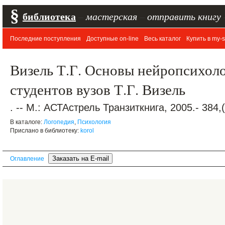
§
библиотека
–
мастерская
–
отправить книгу
Последние поступления
Доступные on-line
Весь каталог
Купить в my-s
Визель Т.Г. Основы нейропсихоло
студентов вузов Т.Г. Визель
. -- М.: АСТАстрель Транзиткнига, 2005.- 384
В каталоге:
Логопедия
,
Психология
Прислано в библиотеку:
korol
Оглавление