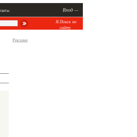
Вход —
такты
Я.Поиск по
сайту
Реклама