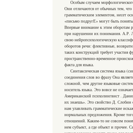
Особым случаем морфологического
Они отличаются от обычных тем, что 
грамматическим элементом, несет ос
«письмо подругЕ» могут быть поняты
Впервые внимание к этим оборотам 
при нарушении их понимания. А.Р. Л
свою нейропсихологическую классифи
оборотов речи: флективные, возврат
таких конструкций требует участия ф
пространственно-временное происхож
факта для языка.
Синтаксическая система языка (с
соединения слов во фразу Она являет
сложной, чем другие языковые систе
носитель языка. Это вовсе не означае
Американский психолингвист . Даниил
их знаешь». Это свойство Д. Слобин 
нам улавливать грамматические иска
нормальных предложения. Кроме того
отношений. Каким-то не совсем пон
нем субъект, а где объект и прочее.