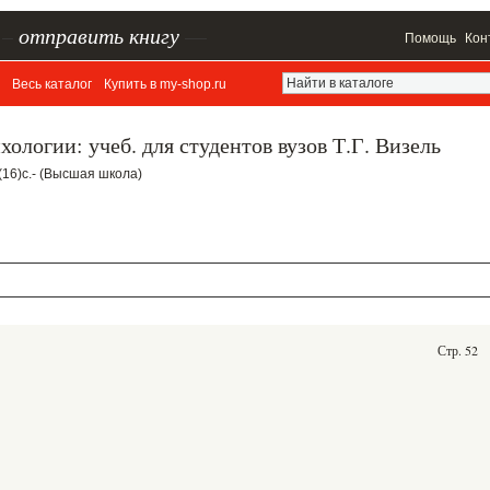
–
отправить книгу
—
Помощь
Кон
Весь каталог
Купить в my-shop.ru
ологии: учеб. для студентов вузов Т.Г. Визель
,(16)с.- (Высшая школа)
Стр. 52