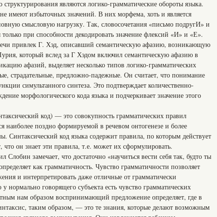
 структурирования являются логико-грамматические обороты языка.
не имеют избыточных значений. В них морфема, хоть и является
новную смысловую нагрузку. Так, словосочетания «письмо подругИ» и
 только при способности декодировать значение флексий «И» и «Е».
речи привлек Г. Хэд, описавший семантическую афазию, возникающую
урия, который вслед за Г Хэдом включил семантическую афазию в
кацию афазий, выделяет несколько типов логико-грамматических
ные, страдательные, предложно-падежные. Он считает, что понимание
ункции симультанного синтеза. Это подтверждает количественно-
дение морфологического кода языка и подчеркивает значение этого
интаксический код) — это совокупность грамматических правил
ся наиболее поздно формируемой в речевом онтогенезе и более
мы. Синтаксический код языка содержит правила, по которым действует
т, что он знает эти правила, т.е. может их сформулировать.
 Слобин замечает, что достаточно «научиться вести себя так, будто ты
определяет как грамматичность. Чувство грамматичности позволяет
жения и интерпретировать даже отличные от грамматически
 у нормально говорящего субъекта есть чувство грамматических
ятным нам образом воспринимающий предложение определяет, где в
 Синтаксис, таким образом, — это те знания, которые делают возможным