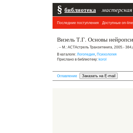
§
библиотека
–
мастерская
Последние поступления
Доступные on-line
Визель Т.Г. Основы нейропсих
. -- М.: АСТАстрель Транзиткнига, 2005.- 384
В каталоге:
Логопедия
,
Психология
Прислано в библиотеку:
korol
Оглавление