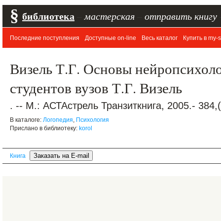
§
библиотека
–
мастерская
–
отправить книгу
Последние поступления
Доступные on-line
Весь каталог
Купить в my-s
Визель Т.Г. Основы нейропсихоло
студентов вузов Т.Г. Визель
. -- М.: АСТАстрель Транзиткнига, 2005.- 384
В каталоге:
Логопедия
,
Психология
Прислано в библиотеку:
korol
Книга