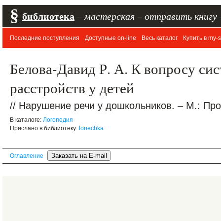
§
библиотека
–
мастерская
–
отправить книгу
Последние поступления
Доступные on-line
Весь каталог
Купить в my-s
Белова-Давид Р. А. К вопросу си
расстройств у детей
// Нарушение речи у дошкольников. – М.: Про
В каталоге:
Логопедия
Прислано в библиотеку:
tonechka
Оглавление