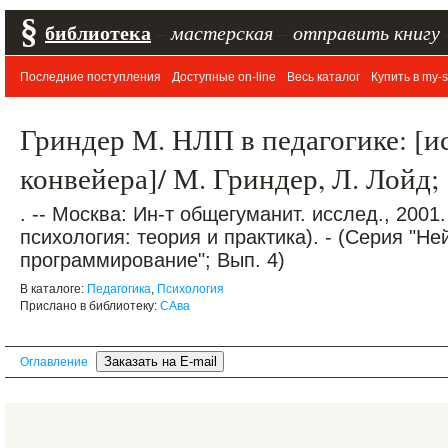
§
библиотека
–
мастерская
–
отправить книгу
Последние поступления
Доступные on-line
Весь каталог
Купить в my-s
Гриндер М. НЛП в педагогике: [и
конвейера]/ М. Гриндер, Л. Лойд; 
. -- Москва: Ин-т общегуманит. исслед., 2001. 
психология: теория и практика). - (Серия "Н
программирование"; Вып. 4)
В каталоге:
Педагогика
,
Психология
Прислано в библиотеку:
САва
Оглавление