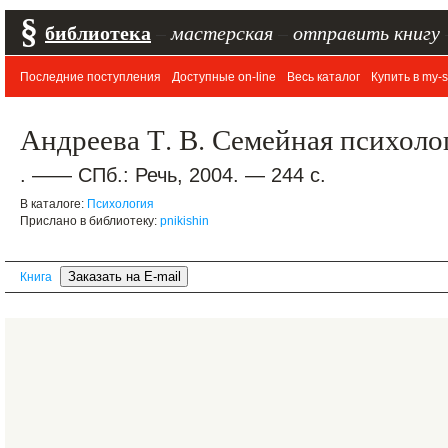
§
библиотека
–
мастерская
–
отправить книгу
Последние поступления
Доступные on-line
Весь каталог
Купить в my-s
Андреева Т. В. Семейная психоло
. —— СПб.: Речь, 2004. — 244 с.
В каталоге:
Психология
Прислано в библиотеку:
pnikishin
Книга