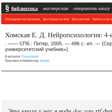
§
библиотека
–
мастерская
–
отправить книгу
Последние поступления
Доступные on-line
Весь каталог
Купить в my-s
Хомская Е. Д. Нейропсихология: 4-
. —— СПб.: Питер, 2005. — 496 с: ил. — (Се
университетский учебник»).
В каталоге:
Психология
Прислано в библиотеку:
elen85
Эта книга у нас в виде doc или rtf фа