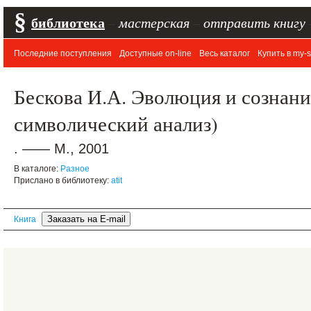
§
библиотека
–
мастерская
–
отправить книгу
Последние поступления
Доступные on-line
Весь каталог
Купить в my-s
Бескова И.А. Эволюция и сознани
символический анализ)
. —— М., 2001
В каталоге:
Разное
Прислано в библиотеку:
atit
Книга