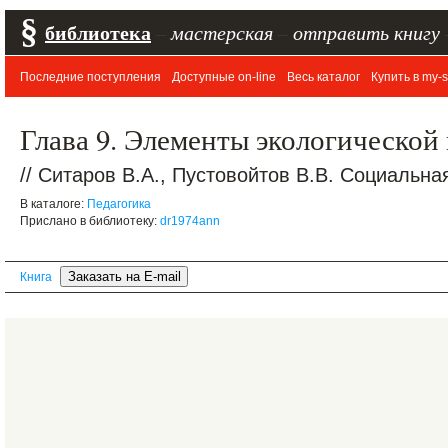
§
библиотека
–
мастерская
–
отправить книгу
Последние поступления
Доступные on-line
Весь каталог
Купить в my-s
Глава 9. Элементы экологической
// Ситаров В.А., Пустовойтов В.В. Социальная
В каталоге:
Педагогика
Прислано в библиотеку:
dr1974ann
Книга