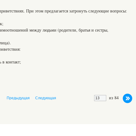
 приветствиях. При этом предлагается затронуть следующие вопросы:
к;
аимоотношений между людьми (родители, братья и сестры,
лица).
иветствия:
 в контакт;
из 84
Предыдущая
Следующая