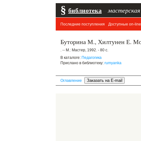
§
библиотека
–
мастерская
Последние поступления
Доступные on-line
Буторина М., Хилтунен Е. М
. -- М.: Мастер, 1992. - 80 с.
В каталоге:
Педагогика
Прислано в библиотеку:
rumyanka
Оглавление