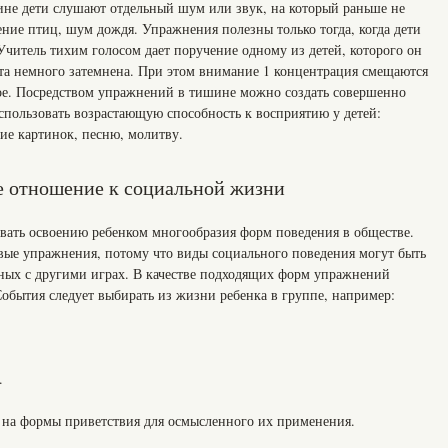
ине дети слушают отдельный шум или звук, на который раньше не
ние птиц, шум дождя. Упражнения полезны только тогда, когда дети
читель тихим голосом дает поручение одному из детей, которого он
ата немного затемнена. При этом внимание 1 концентрация смещаются
вое. Посредством упражнений в тишине можно создать совершенно
спользовать возрастающую способность к восприятию у детей:
ие картинок, песню, молитву.
е отношение к социальной жизни
вать освоению ребенком многообразия форм поведения в обществе.
ые упражнения, потому что виды социального поведения могут быть
тных с другими играх. В качестве подходящих форм упражнений
 События следует выбирать из жизни ребенка в группе, например:
.
 на формы приветствия для осмысленного их применения.