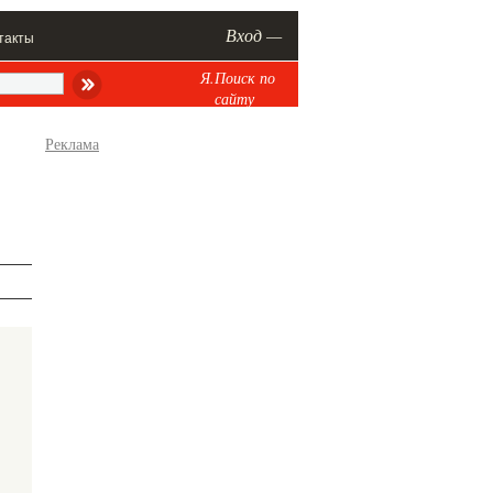
Вход —
такты
Я.Поиск по
сайту
Реклама