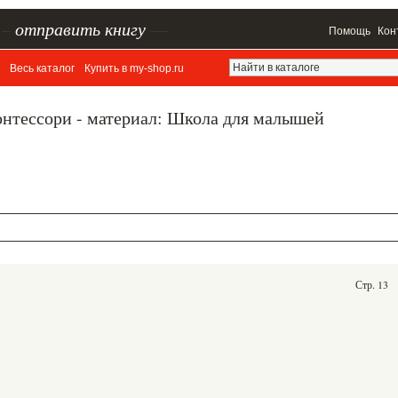
–
отправить книгу
—
Помощь
Кон
Весь каталог
Купить в my-shop.ru
онтессори - материал: Школа для малышей
Стр. 13