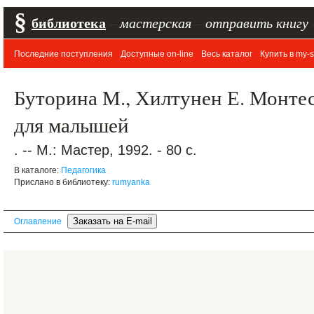
§
библиотека
–
мастерская
–
отправить книгу
Последние поступления
Доступные on-line
Весь каталог
Купить в my-s
Буторина М., Хилтунен Е. Монтес
для малышей
. -- М.: Мастер, 1992. - 80 с.
В каталоге:
Педагогика
Прислано в библиотеку:
rumyanka
Оглавление