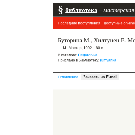
§
библиотека
–
мастерская
Последние поступления
Доступные on-line
Буторина М., Хилтунен Е. М
. -- М.: Мастер, 1992. - 80 с.
В каталоге:
Педагогика
Прислано в библиотеку:
rumyanka
Оглавление