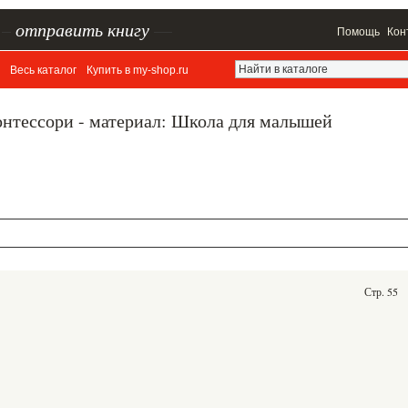
–
отправить книгу
—
Помощь
Кон
Весь каталог
Купить в my-shop.ru
онтессори - материал: Школа для малышей
Стр. 55