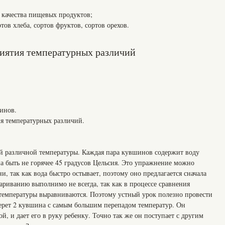
 качества пищевых продуктов;
ов хлеба, сортов фруктов, сортов орехов.
риятия температурных различий
инов.
я температурных различий.
й различной температуры. Каждая пара кувшинов содержит воду
а быть не горячее 45 градусов Цельсия. Это упражнение можно
и, так как вода быстро остывает, поэтому оно предлагается сначала
ариванию выполнимо не всегда, так как в процессе сравнения
температуры выравниваются. Поэтому устный урок полезно провести
ерет 2 кувшина с самым большим перепадом температур. Он
й, и дает его в руку ребенку. Точно так же он поступает с другим