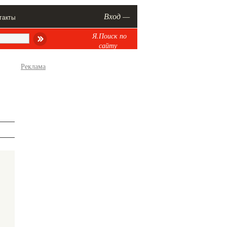
Вход —
такты
Я.Поиск по
сайту
Реклама