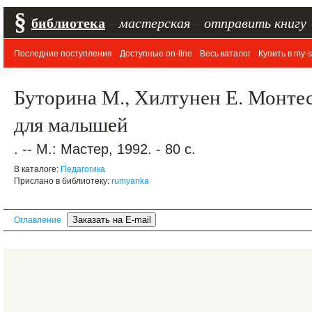
§
библиотека
–
мастерская
–
отправить книгу
Последние поступления
Доступные on-line
Весь каталог
Купить в my-s
Буторина М., Хилтунен Е. Монтес
для малышей
. -- М.: Мастер, 1992. - 80 с.
В каталоге:
Педагогика
Прислано в библиотеку:
rumyanka
Оглавление