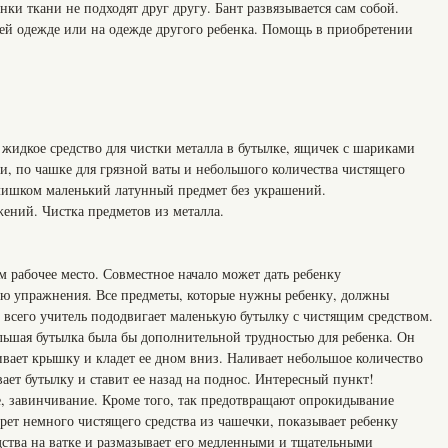
нки ткани не подходят друг другу. Бант развязывается сам собой.
воей одежде или на одежде другого ребенка. Помощь в приобретении
, жидкое средство для чистки металла в бутылке, ящичек с шариками
и, по чашке для грязной ваты и небольшого количества чистящего
 слишком маленький латунный предмет без украшений.
ений. Чистка предметов из металла.
м рабочее место. Совместное начало может дать ребенку
ю упражнения. Все предметы, которые нужны ребенку, должны
е всего учитель пододвигает маленькую бутылку с чистящим средством.
льшая бутылка была бы дополнительной трудностью для ребенка. Он
ивает крышку и кладет ее дном вниз. Наливает небольшое количество
вает бутылку и ставит ее назад на поднос. Интересный пункт!
, завинчивание. Кроме того, так предотвращают опрокидывание
рет немного чистящего средства из чашечки, показывает ребенку
дства на ватке и размазывает его медленными и тщательными