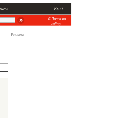
Вход —
такты
Я.Поиск по
сайту
Реклама