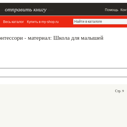
–
отправить книгу
—
Помощь
Кон
Весь каталог
Купить в my-shop.ru
онтессори - материал: Школа для малышей
Стр. 9