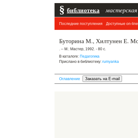
§
библиотека
–
мастерская
Последние поступления
Доступные on-line
Буторина М., Хилтунен Е. М
. -- М.: Мастер, 1992. - 80 с.
В каталоге:
Педагогика
Прислано в библиотеку:
rumyanka
Оглавление