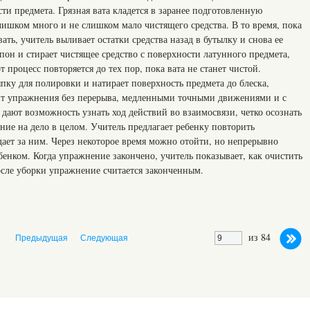
и предмета. Грязная вата кладется в заранее подготовленную
лишком много и не слишком мало чистящего средства. В то время, пока
ть, учитель выливает остатки средства назад в бутылку и снова ее
мпон и стирает чистящее средство с поверхности латунного предмета,
т процесс повторяется до тех пор, пока вата не станет чистой.
пку для полировки и натирает поверхность предмета до блеска,
ит упражнения без перерыва, медленными точными движениями и с
 дают возможность узнать ход действий во взаимосвязи, четко осознать
ние на дело в целом. Учитель предлагает ребенку повторить
ает за ним. Через некоторое время можно отойти, но непрерывно
енком. Когда упражнение закончено, учитель показывает, как очистить
осле уборки упражнение считается законченным.
из 84
Предыдущая
Следующая