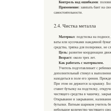
Контроль над ошибками
:
полови
Применение:
завязать бант на с
самостоятельности.
2.4. Чистка металла
Материал
: подстилка на подносе
ваты или кусочками наждачной бумаг
средства, тряпка для полировки, не
Цель:
развитие координации движ
Возраст:
около трех лет.
Как работать с материалом.
Учитель подготавливает с ребенко
дополнительный стимул к выполнени
находиться в поле его зрения. Прежд
При этом он держится за крышку. Бо
ставит бутылку на подстилку, откруч
чистящего средства в чашечку, закры
Открывание и закрывание, наливание
бутылки. Ватным шариком учитель бе
небольшое количество чистящего сре