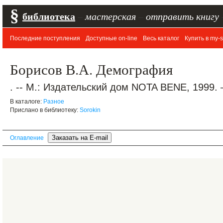
§
библиотека
–
мастерская
–
отправить книгу
Последние поступления
Доступные on-line
Весь каталог
Купить в my-s
Борисов В.А. Демография
. -- М.: Издательский дом NOTA BENE, 1999. 
В каталоге:
Разное
Прислано в библиотеку:
Sorokin
Оглавление