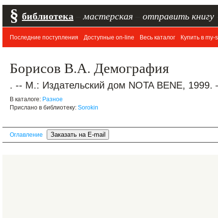
§
библиотека
–
мастерская
–
отправить книгу
Последние поступления
Доступные on-line
Весь каталог
Купить в my-s
Борисов В.А. Демография
. -- М.: Издательский дом NOTA BENE, 1999. 
В каталоге:
Разное
Прислано в библиотеку:
Sorokin
Оглавление