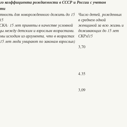
ого коэффициента рождаемости в СССР и России с учетом
сти
тность для новорожденного дожить до 15
Число детей, рожденных
15
в среднем одной
КА: 15 лет приняты в качестве условной
женщиной за всю жизнь и
цы между детским и взрослым возрастами.
доживающих до 15 лет
 мы исходим из аргумента, что в возрастах
СКРхl15
 15 лет люди умирают по законам взрослых)
3,70
4.35
3,09