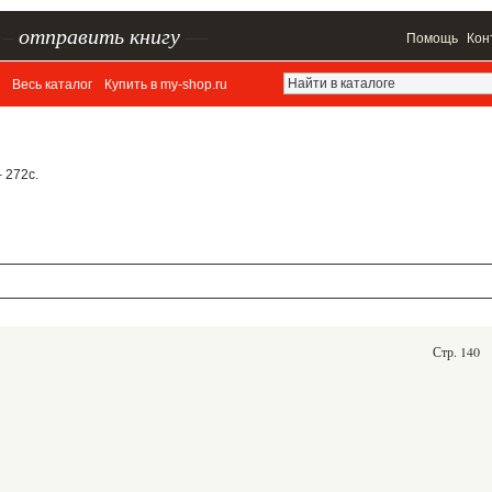
–
отправить книгу
—
Помощь
Кон
Весь каталог
Купить в my-shop.ru
– 272с.
Стр. 140