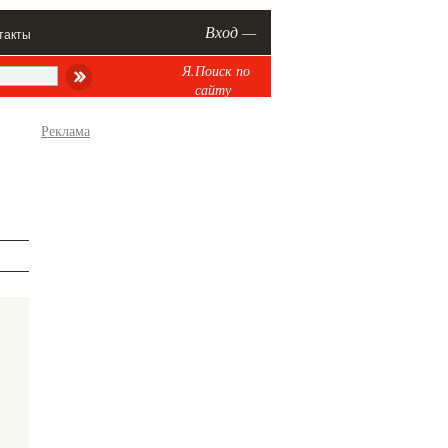
Вход —
такты
Я.Поиск по
сайту
Реклама