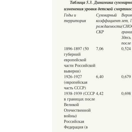
Таблица 5.3. Динамика суммарн
изменения уровня детской смертно
Годы и
Суммарный
Вероя
территория
коэффициент
лет, l
рождаемости
(СНОС
СКР
грани
Здесь
после
1896-1897 (50
7,06
0,524
губерний
европейской
части Российской
выверни)
1926-1927
6,40
0,679
(европейская
часть СССР)
1938-1939 (СССР
4,42
0,698
в границах после
Великой
Отечественной
войны)
Российская
Федерация (в