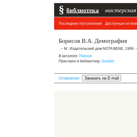
§
библиотека
–
мастерская
Последние поступления
Доступные on-line
Борисов В.А. Демография
. -- М.: Издательский дом NOTA BENE, 1999. 
В каталоге:
Разное
Прислано в библиотеку:
Sorokin
Оглавление