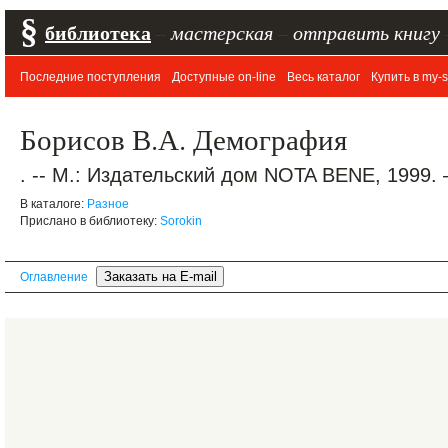
§
библиотека
–
мастерская
–
отправить книгу
Последние поступления
Доступные on-line
Весь каталог
Купить в my-s
Борисов В.А. Демография
. -- М.: Издательский дом NOTA BENE, 1999. 
В каталоге:
Разное
Прислано в библиотеку:
Sorokin
Оглавление