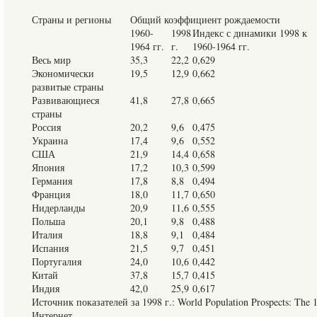
Страны и регионы
Общий коэффициент рождаемости
1960-
1998
Индекс с динамики 1998 к
1964 гг.
г.
1960-1964 гг.
Весь мир
35,3
22,2
0,629
Экономически
19,5
12,9
0,662
развитые страны
Развивающиеся
41,8
27,8
0,665
страны
Россия
20,2
9,6
0,475
Украина
17,4
9,6
0,552
США
21,9
14,4
0,658
Япония
17,2
10,3
0,599
Германия
17,8
8,8
0,494
Франция
18,0
11,7
0,650
Нидерланды
20,9
11,6
0,555
Польша
20,1
9,8
0,488
Италия
18,8
9,1
0,484
Испания
21,5
9,7
0,451
Португалия
24,0
10,6
0,442
Китай
37,8
15,7
0,415
Индия
42,0
25,9
0,617
Источник показателей за 1998 г.: World Population Prospects: The 
Интернет.