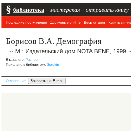
§
библиотека
–
мастерская
–
отправить книгу
Последние поступления
Доступные on-line
Весь каталог
Купить в my-s
Борисов В.А. Демография
. -- М.: Издательский дом NOTA BENE, 1999. 
В каталоге:
Разное
Прислано в библиотеку:
Sorokin
Оглавление