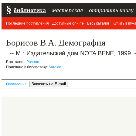
§
библиотека
–
мастерская
–
отправить книгу
Последние поступления
Доступные on-line
Весь каталог
Купить в my-s
Борисов В.А. Демография
. -- М.: Издательский дом NOTA BENE, 1999. 
В каталоге:
Разное
Прислано в библиотеку:
Sorokin
Оглавление