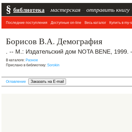
§
библиотека
–
мастерская
–
отправить книгу
Последние поступления
Доступные on-line
Весь каталог
Купить в my-s
Борисов В.А. Демография
. -- М.: Издательский дом NOTA BENE, 1999. 
В каталоге:
Разное
Прислано в библиотеку:
Sorokin
Оглавление