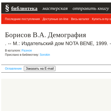
§
библиотека
–
мастерская
–
отправить книгу
Последние поступления
Доступные on-line
Весь каталог
Купить в my-s
Борисов В.А. Демография
. -- М.: Издательский дом NOTA BENE, 1999. 
В каталоге:
Разное
Прислано в библиотеку:
Sorokin
Оглавление