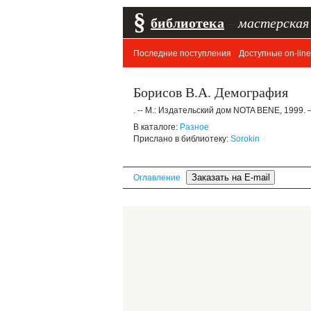
§
библиотека
–
мастерская
Последние поступления
Доступные on-line
Борисов В.А. Демография
. -- М.: Издательский дом NOTA BENE, 1999. 
В каталоге:
Разное
Прислано в библиотеку:
Sorokin
Оглавление