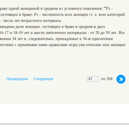
m
браке одной женщиной в среднем из условного поколения;
Р
x -
состоящих в браке;
Px
-
численность всех женщин (т. е. всех категорий
 -
число лет возрастного интервала.
риведены доли женщин, состоящих в браке в среднем в двух
6-17 и 18-19 лет и шести пятилетних интервалах - от 20 до 50 лет. Все
жении 34 лет и, следовательно, принадлежат к 34-м однолетним
ветствии с принятыми нами правилами игры ума относим этих женщин
из 268
Предыдущая
Следующая