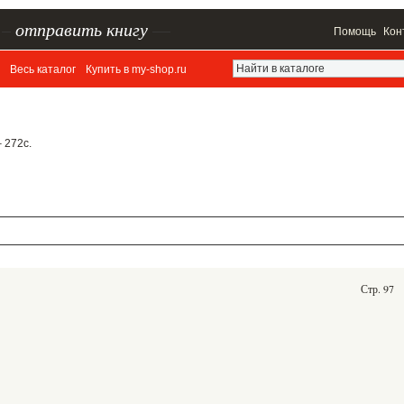
–
отправить книгу
—
Помощь
Кон
Весь каталог
Купить в my-shop.ru
– 272с.
Стр. 97