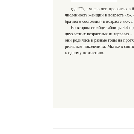
m
где
Т
x,
- число лет, прожитых в 
численность женщин в возрасте «x», 
брачного состояния) в возрасте «x»;
п
Во втором столбце таблицы 3.4 п
двухлетних возрастных интервалах - 1
они родились в разные годы на протя
реальным поколениям. Мы же в соот
к одному поколению.