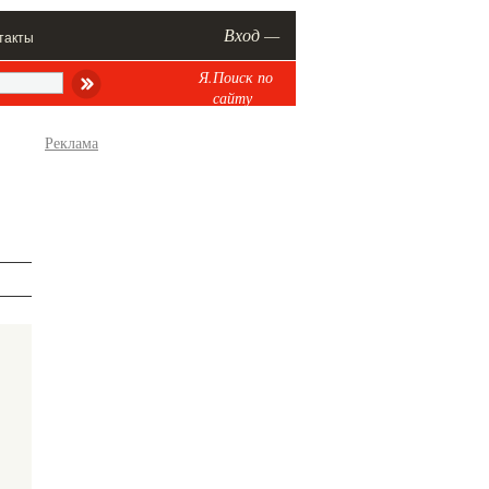
Вход —
такты
Я.Поиск по
сайту
Реклама