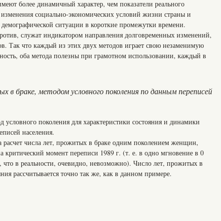
имеют более динамичный характер, чем показатели реального
а изменения социально-экономических условий жизни страны и
 демографической ситуации в короткие промежутки времени.
против, служат индикатором направления долговременных изменений,
в. Так что каждый из этих двух методов играет свою незаменимую
ность, оба метода полезны при грамотном использовании, каждый в
ых в браке, методом условного поколения по данным переписей
од условного поколения для характеристики состояния и динамики
еписей населения.
а расчет числа лет, прожитых в браке одним поколением женщин,
а критический момент переписи 1989 г. (т. е. в одно мгновение в 0
г., что в реальности, очевидно, невозможно). Число лет, прожитых в
яния рассчитывается точно так же, как в данном примере.