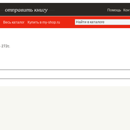
–
отправить книгу
—
Помощь
Кон
Весь каталог
Купить в my-shop.ru
– 272с.