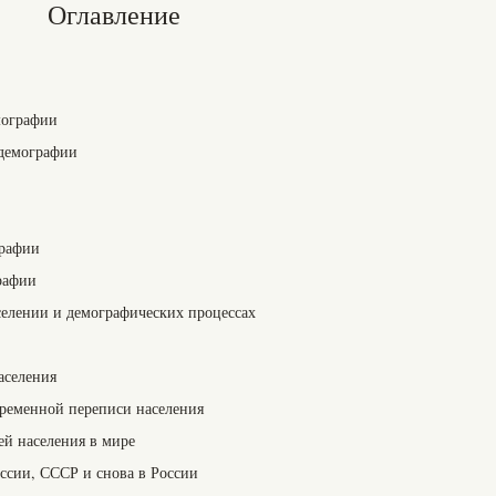
Оглавление
мографии
 демографии
графии
рафии
елении и демографических процессах
аселения
ременной переписи населения
сей населения в мире
оссии, СССР и снова в России