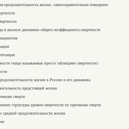
мая продолжительность жизни, самосохранительное поведение
ертности
мертности
да в анализе динамики общего коэффициента смертности
фициентов
зации
ртизации
тности (чаще называемые просто таблицами смертности)
ости
продолжительности жизни в России и его динамика
лжительность предстоящей жизни
ричинам смерти
енение структуры уровня смертности по причинам смерти
 и средней продолжительности жизни
ние