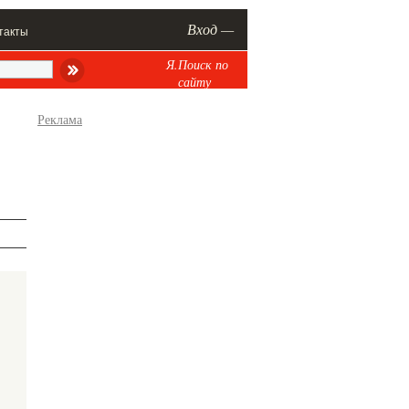
Вход —
такты
Я.Поиск по
сайту
Реклама