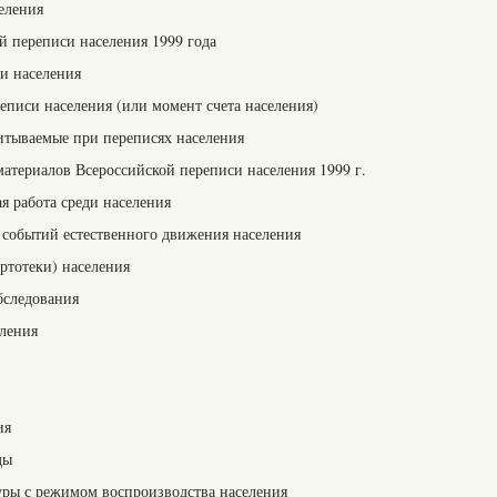
еления
й переписи населения 1999 года
си населения
еписи населения (или момент счета населения)
читываемые при переписях населения
материалов Всероссийской переписи населения 1999 г.
ая работа среди населения
т событий естественного движения населения
артотеки) населения
бследования
еления
ия
ды
туры с режимом воспроизводства населения