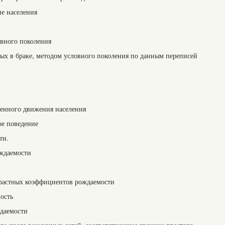
ие населения
овного поколения
итых в браке, методом условного поколения по данным переписей
венного движения населения
ое поведение
ти.
ождаемости
зрастных коэффициентов рождаемости
мость
даемости