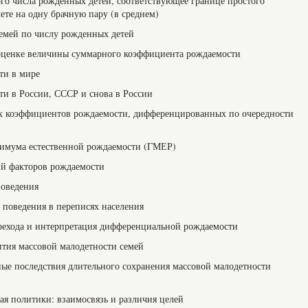
ого числа рожденных детей, соответствующее границе простого
чете на одну брачную пару (в среднем)
семей по числу рожденных детей
 оценке величины суммарного коэффициента рождаемости
ти в мире
ти в России, СССР и снова в России
х коэффициентов рождаемости, дифференцированных по очередности
нимума естественной рождаемости (ГМЕР)
ний факторов рождаемости
поведения
 поведения в переписях населения
ерехода и интерпретация дифференциальной рождаемости
ития массовой малодетности семей
ные последствия длительного сохранения массовой малодетности
ая политики: взаимосвязь и различия целей