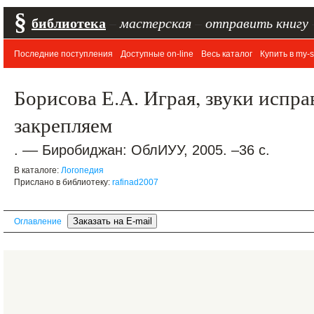
§
библиотека
–
мастерская
–
отправить книгу
Последние поступления
Доступные on-line
Весь каталог
Купить в my-s
Борисова Е.А. Играя, звуки исправ
закрепляем
. –– Биробиджан: ОблИУУ, 2005. –36 с.
В каталоге:
Логопедия
Прислано в библиотеку:
rafinad2007
Оглавление