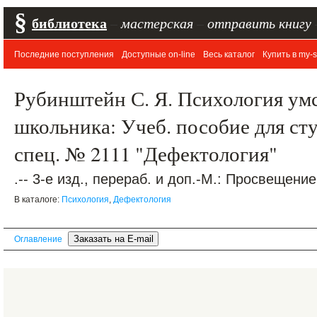
§
библиотека
–
мастерская
–
отправить книгу
Последние поступления
Доступные on-line
Весь каталог
Купить в my-s
Рубинштейн С. Я. Психология ум
школьника: Учеб. пособие для сту
спец. № 2111 "Дефектология"
.-- 3-е изд., перераб. и доп.-М.: Просвещение
В каталоге:
Психология
,
Дефектология
Оглавление