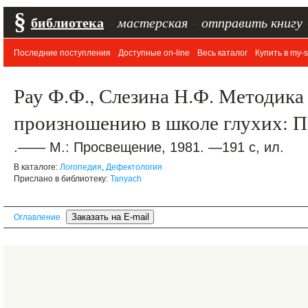
§
библиотека
–
мастерская
–
отправить книгу
Последние поступления
Доступные on-line
Весь каталог
Купить в my-s
Рау Ф.Ф., Слезина Н.Ф. Методика
произношению в школе глухих: П
.—— М.: Просвещение, 1981. —191 с, ил.
В каталоге:
Логопедия
,
Дефектология
Прислано в библиотеку:
Tanyach
Оглавление